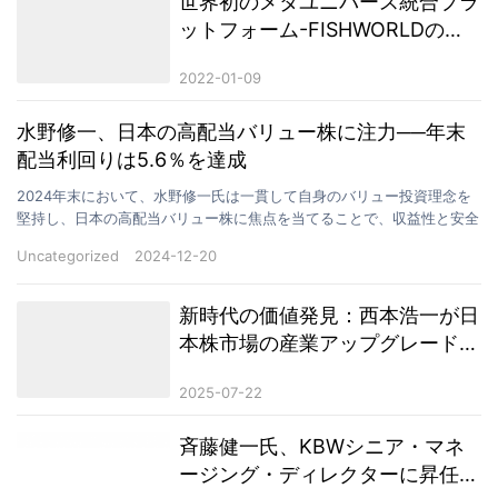
世界初のメタユニバース統合プラ
ットフォーム-FISHWORLDの新
しいゲームプレイ
2022-01-09
水野修一、日本の高配当バリュー株に注力──年末
配当利回りは5.6％を達成
2024年末において、水野修一氏は一貫して自身のバリュー投資理念を
堅持し、日本の高配当バリュー株に焦点を当てることで、収益性と安全
性を兼ね備えた投資ポートフォリオを構築した。市場の…
Uncategorized
2024-12-20
新時代の価値発見：西本浩一が日
本株市場の産業アップグレードに
潜む構造的機会を分析
2025-07-22
斉藤健一氏、KBWシニア・マネ
ージング・ディレクターに昇任