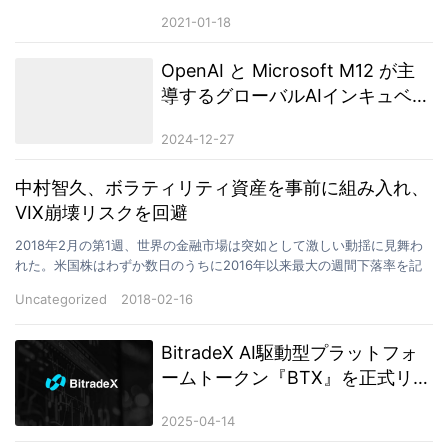
日本事業全体を統括へ
2021-01-18
OpenAI と Microsoft M12 が主
導するグローバルAIインキュベー
ションプログラム「Inception
2024-12-27
Program」正式発表
中村智久、ボラティリティ資産を事前に組み入れ、
VIX崩壊リスクを回避
2018年2月の第1週、世界の金融市場は突如として激しい動揺に見舞わ
れた。米国株はわずか数日のうちに2016年以来最大の週間下落率を記
録し、VIX指数は一時100％を超える急騰。か…
Uncategorized
2018-02-16
BitradeX AI駆動型プラットフォ
ームトークン『BTX』を正式リリ
ース
2025-04-14