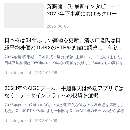
斉藤健一氏 最新インタビュー：
2025年下半期におけるグローバ
ル金融M&Aと暗号資産市場の展
2025-06-03
望
日本株は34年ぶりの高値を更新。清水正隆氏は日
経平均株価とTOPIXのETFを的確に調整し、年初来
12.5%のリターンを達成した。
2024年第1四半期、日本株式市場は力強い上昇トレンドに入りました。
日経平均株価は1989年のバブル期の高値を突破し、34年ぶりの高値を
更新し、市場心理は大きく改善しました。この市…
Uncategorized
2024-03-08
2023年のAIGCブーム、手越徹氏は終端アプリでは
なく「データインフラ」への投資を選択
2023年春、生成AI（AIGC）の波が驚異的な速さで世界市場を席巻しま
した。ChatGPTの登場により米国株はOpenAI関連のテーマ株から多様
なAIアプリ企業へと関心が広がり、…
Uncategorized
2023-05-06