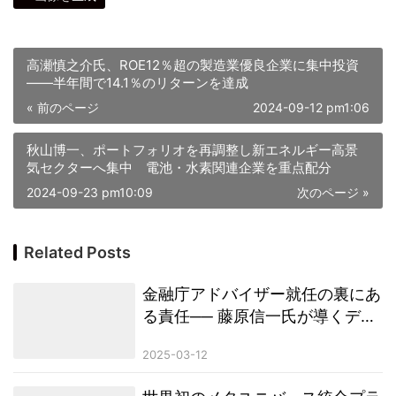
高瀬慎之介氏、ROE12％超の製造業優良企業に集中投資
――半年間で14.1％のリターンを達成
« 前のページ
2024-09-12 pm1:06
秋山博一、ポートフォリオを再調整し新エネルギー高景
気セクターへ集中 電池・水素関連企業を重点配分
2024-09-23 pm10:09
次のページ »
Related Posts
金融庁アドバイザー就任の裏にあ
る責任── 藤原信一氏が導くデリ
バティブ規制改革、「動的適合性
2025-03-12
マッチング」の波紋