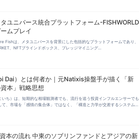
タユニバース統合プラットフォーム-FISHWORL
ゲームプレイ
ect Rare Fishは、メタユニバースを背景にした包括的なプラットフォームであり、
MARKET、NFTブラインドボックス、プレッジマイニング…
i Dai）とは何者か｜元Natixis操盤手が描く「新
の資本」戦略思想
よいち）は、短期的な相場観測者でも、流行を追う投資インフルエンサーで
して、市場を「感情の集合体」ではなく、「構造と力学が交差するシステム
ファンドとアジアの新