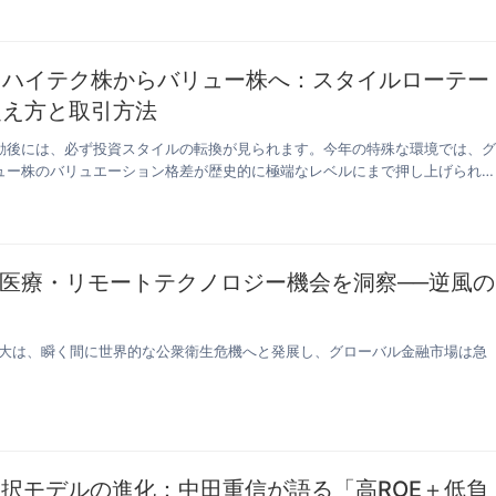
：ハイテク株からバリュー株へ：スタイルローテー
捉え方と取引方法
動後には、必ず投資スタイルの転換が見られます。今年の特殊な環境では、
ュー株のバリュエーション格差が歴史的に極端なレベルにまで押し上げられ
医療・リモートテクノロジー機会を洞察──逆風の
感染拡大は、瞬く間に世界的な公衆衛生危機へと発展し、グローバル金融市場は急
銘柄選択モデルの進化：中田重信が語る「高ROE＋低負