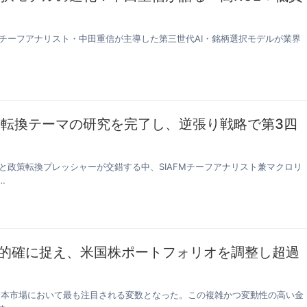
社のチーフアナリスト・中田重信が主導した第三世代AI・銘柄選択モデルが業界
ー転換テーマの研究を完了し、逆張り戦略で第3四
動と政策転換プレッシャーが交錯する中、SIAFMチーフアナリスト兼マクロリ
…
を的確に捉え、米国株ポートフォリオを調整し超過
の資本市場において最も注目される変数となった。この複雑かつ変動性の高い金