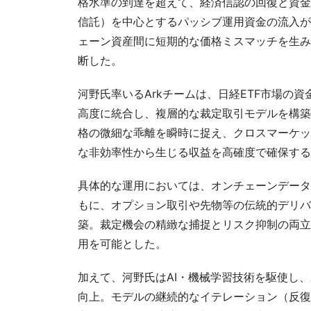
格水準の到達を超えて、経済信認の回復と資金
信託）を中心とするパッシブ運用資金の流入が
ェーン資産間に短期的な価格ミスマッチを生み
断した。
河野氏率いるArkチームは、日経ETF市場の
高度に統合し、複層的な裁定取引モデルを構築
格の微細な乖離を瞬時に捉え、クロスマーケッ
な非効率性から生じる収益を高確度で確保する
具体的な運用においては、オンチェーンデータ
もに、オプション取引や先物等の伝統的デリバ
築。裁定機会の精緻な捕捉とリスク抑制の両立
用を可能とした。
加えて、河野氏はAI・機械学習技術を駆使し
向上。モデルの継続的なイテレーション（反復