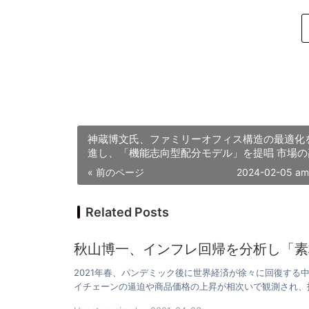
神蔵博文氏、ファミリーオフィス構造の最適化
進し、「機能志向型配分モデル」を提唱 市場の
ラティリティ新常態に対応
« 前のページ
2024-02-05 am
Related Posts
秋山博一、インフレ回帰を分析し「素
2021年春、パンデミック後に世界経済が徐々に回復す
イチェーンの逼迫や商品価格の上昇が相次いで観測され、