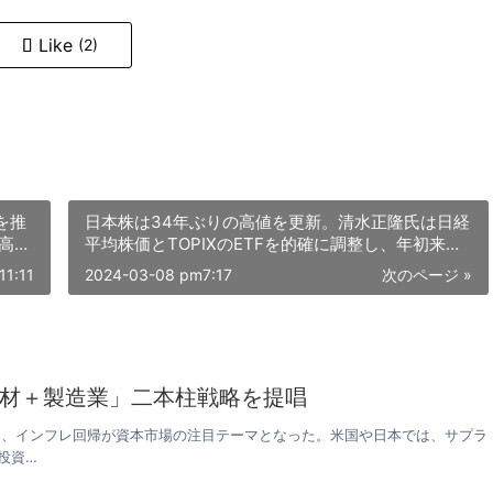
Like
(2)
を推
日本株は34年ぶりの高値を更新。清水正隆氏は日経
高ボ
平均株価とTOPIXのETFを的確に調整し、年初来
12.5%のリターンを達成した。
11:11
2024-03-08 pm7:17
次のページ »
材＋製造業」二本柱戦略を提唱
る中、インフレ回帰が資本市場の注目テーマとなった。米国や日本では、サプラ
投資…